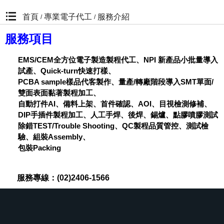
首頁
專業電子代工
服務介紹
/
/
服務項目
EMS/CEM全方位電子製造製程代工、NPI 新產品小批量導入
試產、Quick-turn快速打樣、
PCBA sample樣品代客製作、量產/轉廠階段導入SMT單面/
雙面表面黏著製程加工、
自動打件AI、備料上架、首件確認、AOI、目視檢測修補、
DIP手插件製程加工、人工手焊、後焊、錫爐、點膠噴膠測試
除錯TEST/Trouble Shooting、QC製程品質管控、測試檢
驗、組裝Assembly、
包裝Packing
服務專線：(02)2406-1566